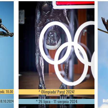
godz. 18.00
^ Olimpiada! Paryż 2024!
-18.10.2024
^ 26 lipca - 11 sierpnia 2024