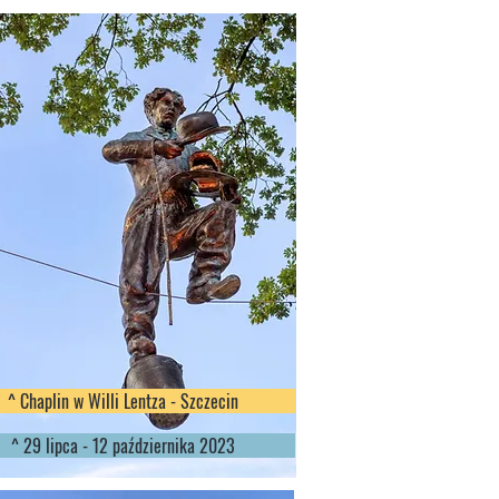
^ Chaplin w Willi Lentza - Szczecin
^ 29 lipca - 12 października 2023