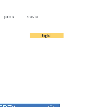
projects
szlak/trail
English