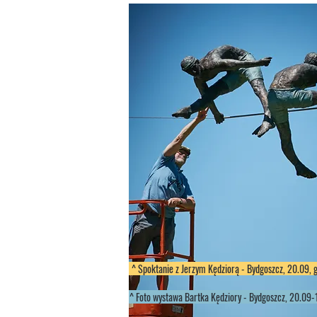
^ Spoktanie z Jerzym Kędziorą - Bydgoszcz, 20.09, 
^ Foto wystawa Bartka Kędziory - Bydgoszcz, 20.09