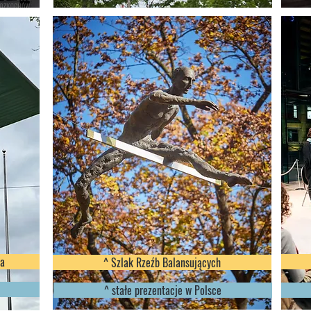
wa
^ Szlak Rzeźb Balansujących
^ stałe prezentacje w Polsce