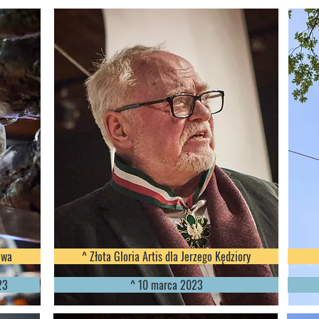
owa
^ Złota Gloria Artis dla Jerzego Kędziory
23
^ 10 marca 2023