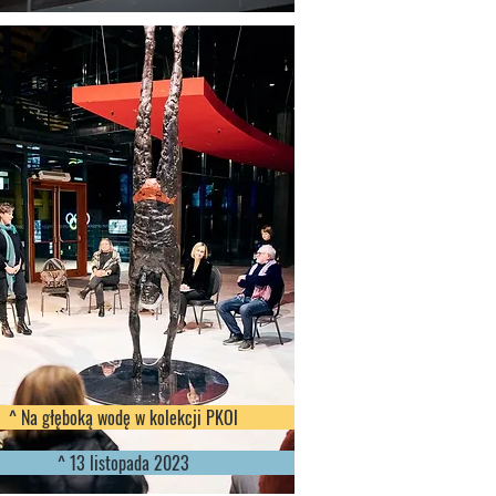
^ Na głęboką wodę w kolekcji PKOl
^ 13 listopada 2023