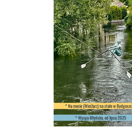
^ Na mecie (Wioślarz) na stałe w Bydgoszc
^ Wyspa Młyńska, od lipca 2025