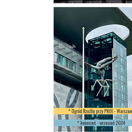
^ Ogród Rzeźby przy PKOl - Warsza
^ kwiecień - wrzesień 2024