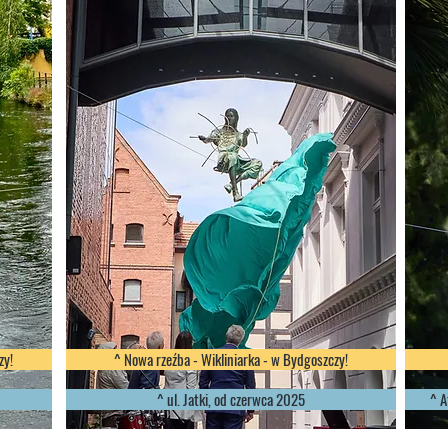
zy!
^ Nowa rzeźba - Wikliniarka - w Bydgoszczy!
^ ul. Jatki, od czerwca 2025
^ A