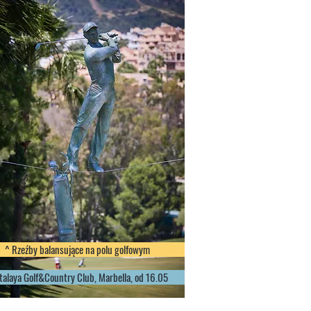
^ Rzeźby balansujące na polu golfowym
talaya Golf&Country Club, Marbella, od 16.05