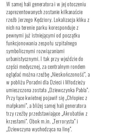
W samej hali generatora i w jej otoczeniu
zaprezentowanych zostanie kilkanaście
rzeźb Jerzego Kędziory. Lokalizacja kliku z
nich na terenie parku koresponduje z
pewnymi już istniejącymi od początku
funkcjonowania zespołu szpitalnego
symbolicznymi rozwiązaniami
urbanistycznymi. I tak przy wjeździe do
części medycznej, za centralnym rondem
oglądać można rzeźbę „Nieskończoność”, a
w pobliżu Poradni dla Dzieci i Młodzieży
umieszczona została „Dziewczynka Pabla”.
Przy łące kwietnej pojawił się „Chłopiec z
małpkami”, a bliżej samej hali generatora
trzy rzeźby przedstawiające „Akrobatów z
krzesłami”. Obok m.in. „Terrorysta” i
„Dziewczyna wychodząca na linę”.