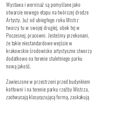
Wystawa i wernisaż są pomyślane jako
otwarcie nowego etapu na twórczej drodze
Artysty. Już od ubiegłego roku Mistrz
tworzy tu w swojej drugiej, obok tej w
Poczesnej, pracowni. Jesteśmy przekonani,
że takie niestandardowe wejście w
krakowskie środowisko artystyczne stworzy
dodatkowo na terenie stuletniego parku
nową jakość.
Zawieszone w przestrzeni przed budynkiem
kotłowni i na terenie parku rzeźby Mistrza,
zachwycają klasycyzującą formą, zaskakują
nieoczywistością póz i nieprawdopodobnym
wręcz układem równowagi, poddając się
jednocześnie siłom przyrody i kołysząc na
wietrze. Artysta bazuje na opozycjach
ciężaru i lekkości, masywności i