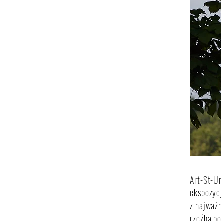
Art-St-U
ekspozycj
z najważn
rzeźba po