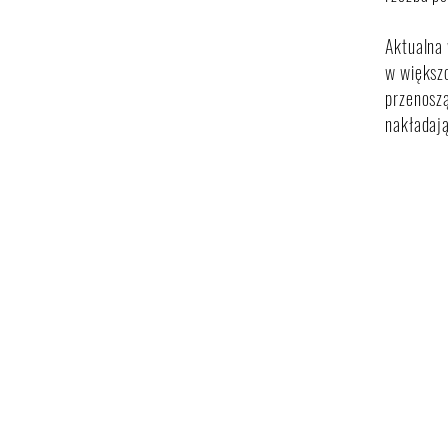
Aktualna 
w większo
przenosz
nakładaj