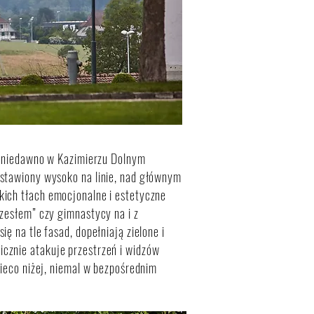
ze niedawno w Kazimierzu Dolnym
Ustawiony wysoko na linie, nad głównym
kich tłach emocjonalne i estetyczne
rzesłem” czy gimnastycy na i z
ę na tle fasad, dopełniają zielone i
cznie atakuje przestrzeń i widzów
nieco niżej, niemal w bezpośrednim