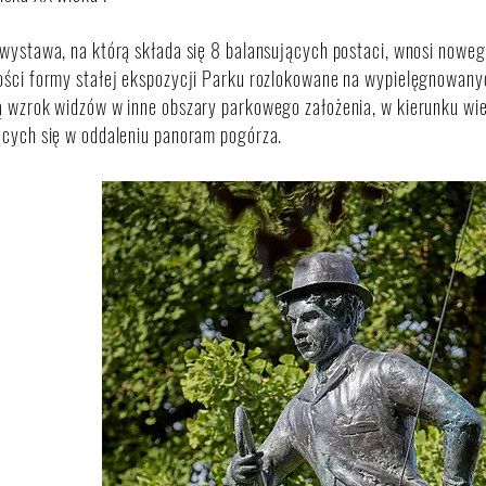
wystawa, na którą składa się 8 balansujących postaci, wnosi noweg
ści formy stałej ekspozycji Parku rozlokowane na wypielęgnowanyc
ą wzrok widzów w inne obszary parkowego założenia, w kierunku wi
ących się w oddaleniu panoram pogórza.