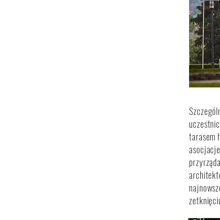
Szczególn
uczestnic
tarasem h
asocjacje
przyrząda
architekt
najnowsze
zetknięci