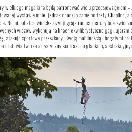
ry wielkiego maga kina będą patronować wielu przedsięwzięciom – 
owanej wystawie mniej jednak chodzi o same portrety Chaplina, a 
ią. Niemi bohaterowie ekspozycji grają ruchem natury bezdźwięczn
owanych widzów wykonują na linach ekwilibrystyczne gagi, ujarzmi
, atakują sportowe przeszkody. Swoją mobilnością i bogatymi prof
eba i listowia tworzą artystyczny kontrast do gładkich, abstrakcyjn