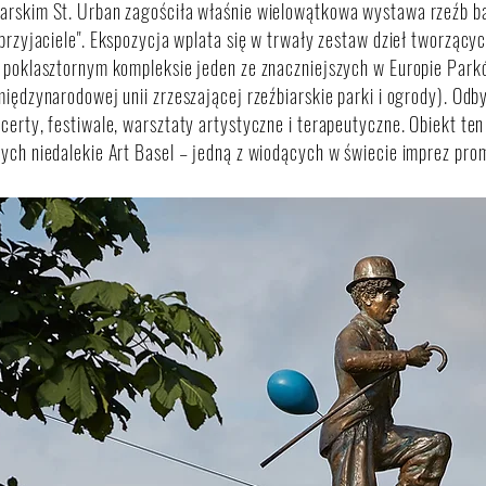
arskim St. Urban zagościła właśnie wielowątkowa wystawa rzeźb ba
 przyjaciele". Ekspozycja wplata się w trwały zestaw dzieł tworzą
 poklasztornym kompleksie jeden ze znaczniejszych w Europie Park
międzynarodowej unii zrzeszającej rzeźbiarskie parki i ogrody). Odb
certy, festiwale, warsztaty artystyczne i terapeutyczne. Obiekt ten
ych niedalekie Art Basel – jedną z wiodących w świecie imprez pr