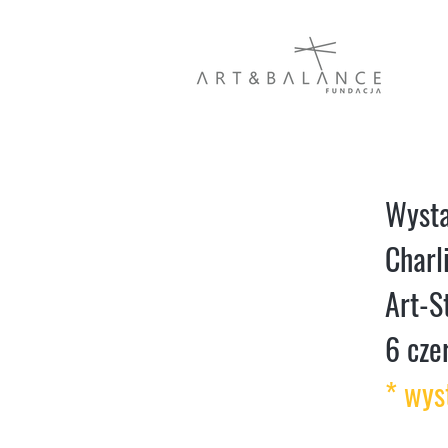
Wysta
Charli
Art-S
6 cze
* wys