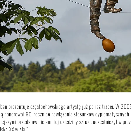
rban prezentuje częstochowskiego artystę już po raz trzeci. W 20
ą honorował 90. rocznicę nawiązania stosunków dyplomatycznych Po
iejszymi przedstawicielami tej dziedziny sztuki, uczestniczył w preze
lska XX wieku".