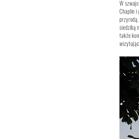
W szwajc
Chaplin i
przyrodą,
siedzibą 
także kon
wizytując