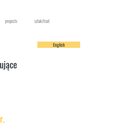
projects
szlak/trail
English
sujące
r.