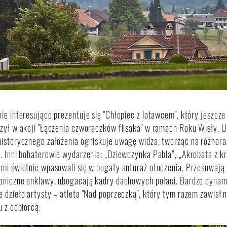
ie interesująco prezentuje się "Chłopiec z latawcem", który jeszc
zył w akcji "Łączenia czworaczków flisaka" w ramach Roku Wisły. 
istorycznego założenia ogniskuje uwagę widza, tworząc na różnora
. Inni bohaterowie wydarzenia: „Dziewczynka Pabla”, „Akrobata z k
mi świetnie wpasowali się w bogaty anturaż otoczenia. Przesuwają si
oniczne enklawy, ubogacają kadry dachowych połaci. Bardzo dynami
 dzieło artysty – atleta "Nad poprzeczką", który tym razem zawisł 
u z odbiorcą.