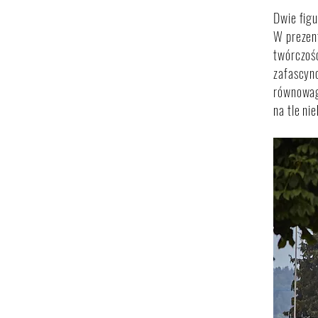
Dwie figu
W prezent
twórczośc
zafascyn
równowagę
na tle ni