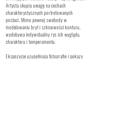
Artysta skupia uwagę na cechach
charakterystycznych portretowanych
postaci. Mimo pewnej swobody w
modelowaniu brył i szkicowości konturu,
wydobywa indywidualny rys ich wyglądu,
charakteru i temperamentu.
Ekspozycję uzupełniają fotografie i pokazy
filmów dokumentujących działania
artystyczne częstochowskiego twórcy.
Wystawa podejmująca w szerokim i
wieloaspektowym ujęciu problematykę pracy
przygotowawczej i warsztatu artysty jest też
zapowiedzią prezentacji „Teatrum rzeźb”
Jerzego Kędziory na Starym Rynku w
Częstochowie.