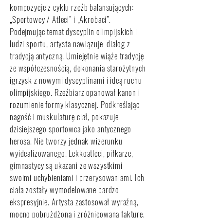
kompozycje z cyklu rzeźb balansujących:
„Sportowcy / Atleci” i „Akrobaci”.
Podejmując temat dyscyplin olimpijskich i
ludzi sportu, artysta nawiązuje dialog z
tradycją antyczną. Umiejętnie wiąże tradycję
ze współczesnością, dokonania starożytnych
igrzysk z nowymi dyscyplinami i ideą ruchu
olimpijskiego. Rzeźbiarz opanował kanon i
rozumienie formy klasycznej. Podkreślając
nagość i muskulaturę ciał, pokazuje
dzisiejszego sportowca jako antycznego
herosa. Nie tworzy jednak wizerunku
wyidealizowanego. Lekkoatleci, piłkarze,
gimnastycy są ukazani ze wszystkimi
swoimi uchybieniami i przerysowaniami. Ich
ciała zostały wymodelowane bardzo
ekspresyjnie. Artysta zastosował wyraźną,
mocno pobrużdżoną i zróżnicowaną fakturę.