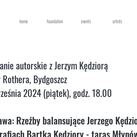
home
foundation
events
artists
anie autorskie z Jerzym Kędziorą
 Rothera, Bydgoszcz
ześnia 2024 (piątek), godz. 18.00
wa: Rzeźby balansujące Jerzego Kędzi
rafiach Bartka Kędziory - taras Młynó