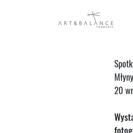
Spotk
Młyny
20 wr
Wysta
fotog