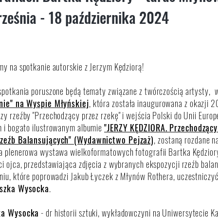
ześnia - 18 października 2024
y na spotkanie autorskie z Jerzym Kędziorą!
spotkania poruszone będą tematy związane z twórczością artysty, 
nie" na Wyspie Młyńskiej
, która została inaugurowana z okazji 20-
y rzeźby "Przechodzący przez rzekę" i wejścia Polski do Unii Euro
m
i bogato ilustrowanym albumie
"JERZY KĘDZIORA. Przechodzący.
Rzeźb Balansujących" (Wydawnictwo Pejzaż)
, zostaną rozdane n
a plenerowa wystawa wielkoformatowych fotografii Bartka Kędzior
i ojca, przedstawiająca zdjęcia z wybranych ekspozycji rzeźb bala
niu, które poprowadzi Jakub Łyczek z Młynów Rothera, uczestniczy
eszka Wysocka
.
ka Wysocka
- dr historii sztuki, wykładowczyni na Uniwersytecie 