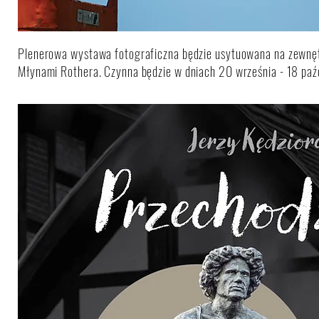
Plenerowa wystawa fotograficzna będzie usytuowana na zewnęt
Młynami Rothera. Czynna będzie w dniach 20 września - 18 paź