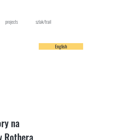
projects
szlak/trail
English
ory na
w Rothera