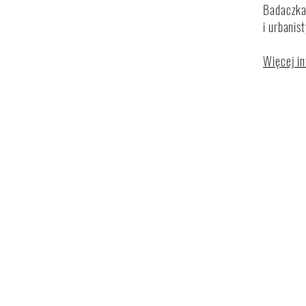
Badaczka 
i urbanis
Więcej in