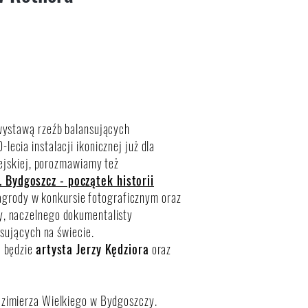
wystawą rzeźb balansujących
lecia instalacji ikonicznej już dla
pejskiej, porozmawiamy też
 Bydgoszcz - początek historii
agrody w konkursie fotograficznym oraz
y, naczelnego dokumentalisty
nsujących na świecie.
ć będzie
artysta Jerzy Kędziora
oraz
Kazimierza Wielkiego w Bydgoszczy.