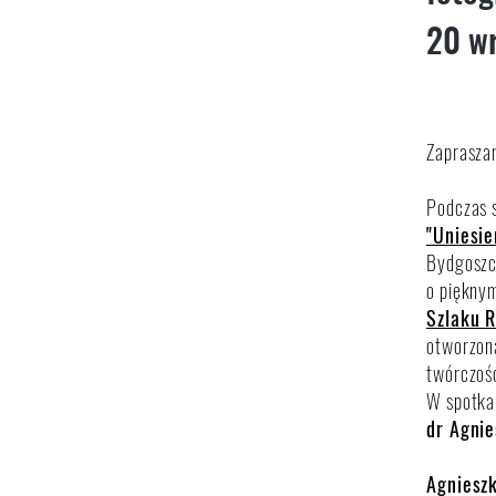
20 wr
Zapraszam
Podczas 
"Uniesie
Bydgoszcz
o piękny
Szlaku 
otworzon
twórczośc
W spotka
dr Agni
Agniesz